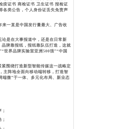
疫证书 商检证书 卫生证书 报检证
等各类公告，个人身份证丢失免责声
多年来一直是中国发行量最大、广告收
无论是在大事报道中，还是在日常新
，品牌靠报纸，报纸靠队伍打造，这就
“世界品牌实验室亚洲500强”“中国
紧紧围绕打造新型智能传媒这一战略定
，主阵地全面向移动端转移，打造智
报网端微”于一体、多元化布局、新业态
声；
动；
务；