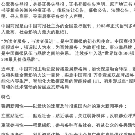
公章丢失登报，身份证丢失登报，证书登报挂失声明、原产地证书 检
书等相关关海关检疫证书 、债权转让公告、催收公告、法院公告、
明、寻人启事、寻亲启事等各类个人声明。
中国商报是由中国商报社主办的全国发行报刊，1988年正式创刊
入最高、社会影响力最大的报纸]。
“为读者服务，与读者俱进”，是中国商报的初心和使命。中国商报
闻报道中，强调以人为本，为百姓服务，为政府排忧。事业靠品牌
是中国商报队伍与品牌之间的关系。 连续多年入选“世界媒体500强”
500最具价值品牌”。
近年来，中国商报主动适应传播发展新格局，加快深度融合转型，
位和构建全新影响力这一目标，实施中国商报·齐鲁壹点双品牌战略
能化内容生产、智能化大数据应用的智能传媒 [1]。初步形成集“
引领的技术驱动的传媒业态新格局
特色
强调新闻性——以最快的速度及时报道国内外的重大新闻事件；
注重贴近性——贴近社会，贴近读者，关注弱势群体，反映群众呼
重视参与性——积极组织，参与各种有益社会、有益公众的各类活
突出服务性——利用资源优势，为社会大众与广告客户提供优质服