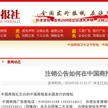
国商报
遗失声明
注销公告
减资公告
工商广告
医疗广告
卖公告
法院公告
个人公告
报检证书
企业公告
房屋出租
中国商报卫生证书登报
中国
新闻动态
注销公告如何在中国商
发布时间：2024/9/18 11:12:17 本文已点击
中国商报社主办的中国商报是全国发行的报纸
中国商报广告部电话：01056012108 13910334612 办理业务请请添
13910334612（同微信）当天办理第二天见报， 办理各种挂失