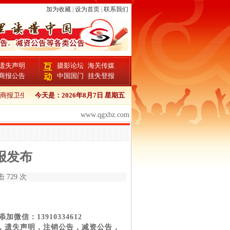
加为收藏
|
设为首页
|
联系我们
遗失声明
摄影论坛
海关传媒
商报公告
中国国门
挂失登报
商报卫生证书登报流程
今天是：
2026年8月7日 星期五
中国商报报检证书登报
中国商报个人证件遗失登报
www.qgxbz.com
报发布
 729 次
加微信：13910334612
声明，遗失声明，注销公告，减资公告，