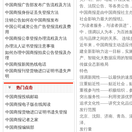
中国商报广告部发布广告流程及方法
告、法院公告、等各类公告
中国商报身份证丢失登报方法
中国商报是由中国商报社主办
社会影响力最大的报纸]。
注销公告如何在中国商报发布
“为读者服务，与读者俱进”
中国公司减资公告广告登报流程及费
用
中，强调以人为本，为百姓
中国商报公章登报办理流程及方法
伍与品牌之间的关系。 连续多年
近年来，中国商报主动适应
办理法人证书登报注意事项
建全新影响力这一目标，实
如何办理中国商报拍卖公告登报及办
理
产、智能化大数据应用的智能
中国商报新闻热线电话
传媒业态新格局
中国商报刊登货物进口证明书遗失声
特色
明
强调新闻性——以最快的速
注重贴近性——贴近社会，
热门点击
重视参与性——积极组织，
中国商报投稿邮箱
突出服务性——利用资源优
追求文化性——讲究文化品
中国商报电子版在线阅读
发行范围
中国商报货物进口证明书遗失登报
北京、沈阳、济南、青岛、
中国商报记者之家
泽。
中国商报编辑部
发行量