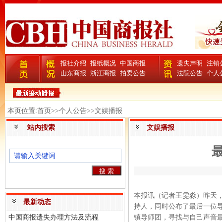
报社介绍
报纸概况
中国商报
遗失声明
注销
山东商报
浙江商报
拍卖公告
法院公告
个人
本页位置:首页>>个人公告>>文娱播报
站内搜索
文娱播报
本报讯（记者王雯淼）昨天，
最新动态
持人，同时公布了最后一位
中国商报遗失办理方法及流程
镇导师团，寻找与自己声音最