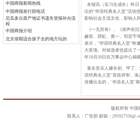
中国商报新闻热线
本报讯（实习生成长）昨日，
中国商报发行部电话
出的“华语经典名人堂”活动
厄瓜多尔原产地证书遗失登报补办流
影响社会主流文化，影响人
程
《一无所有》、《涛声依旧
中国商报介绍
赫宣、郑虹、黄一、邹宏宇
北京假期适合孩子去的地方玩的
表示，“华语经典名人堂”将
大奖项。对候选者也提出了一
年10月20日在万事达中心揭
著名音乐人滕矢初、甲丁、
语经典名人堂”首批评审。洛
传播出去的，‘华语名人堂’
版权所有 中
联系人：广告部 邮箱：295927556@.c