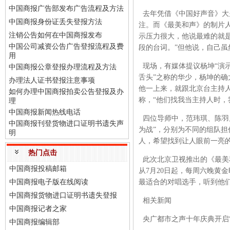
中国商报广告部发布广告流程及方法
去年凭借《中国好声音》大火
中国商报身份证丢失登报方法
注。而《最美和声》的制片
注销公告如何在中国商报发布
示压力很大，他说最难的就
中国公司减资公告广告登报流程及费
段的台词。”但他说，自己
用
现场，有媒体提议杨坤“演示
中国商报公章登报办理流程及方法
舌头”之称的华少，杨坤的确
办理法人证书登报注意事项
他一上来，就跟北京台主持人
如何办理中国商报拍卖公告登报及办
称，“他们找我当主持人时，
理
中国商报新闻热线电话
四位导师中，范玮琪、陈羽凡
中国商报刊登货物进口证明书遗失声
为战”，分别为不同的组队
明
人，希望找到让人眼前一亮
热门点击
此次北京卫视推出的《最美和
中国商报投稿邮箱
从7月20日起，每周六晚黄
中国商报电子版在线阅读
最适合的对唱选手，听到他们一
中国商报货物进口证明书遗失登报
相关新闻
中国商报记者之家
央广都市之声十年庆典开启“
中国商报编辑部